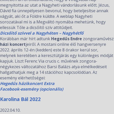
megnyitotta az utat a Nagyheti vándorlásunk előtt. Jézus,
Dávid fia ünnepélyesen bevonul, hogy beteljesítse annak
vágyát, aki őt a Földre küldte. A weblap Nagyheti
sorozatával mi is a Megváltó nyomába mehetünk, hogy
ellessük Tőle a dicsőítő szív attitűdjeit.
Dicsőítő szívvel a Nagyhéten – Nagyhétfő
Korábban már hírt adtunk
Hegedűs Endre
zongoraművész
házi koncert
jeiről. A mostani online élő hangversenyre
2022. április 12-én (kedden) este 8 órakor kerül sor,
melynek keretében a keresztútjárás egy különleges módját
kapjuk. Liszt Ferenc Via crucis c. művének zongora-
négykezes változatához Barsi Balázs atya elmélkedéseit
hallgathatjuk meg a 14 stációhoz kapcsolódóan. Az
esemény elérhetőségei:
Hegedűs házikoncert Extra
Facebook-esemény (opcionális)
Karolina Bál 2022
2022.04.10.