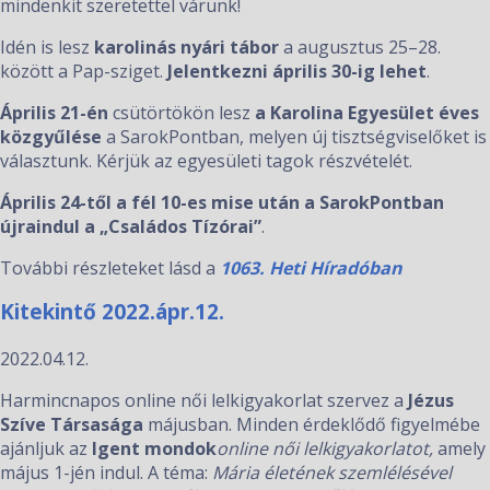
mindenkit szeretettel várunk!
Idén is lesz
karolinás nyári tábor
a augusztus 25–28.
között a Pap-sziget.
Jelentkezni április 30-ig lehet
.
Április 21-én
csütörtökön lesz
a Karolina Egyesület éves
közgyűlése
a SarokPontban, melyen új tisztségviselőket is
választunk. Kérjük az egyesületi tagok részvételét.
Április 24-től a fél 10-es mise után a SarokPontban
újraindul a „Családos Tízórai”
.
További részleteket lásd a
1063. Heti Híradóban
Kitekintő 2022.ápr.12.
2022.04.12.
Harmincnapos online női lelkigyakorlat szervez a
Jézus
Szíve Társasága
májusban. Minden érdeklődő figyelmébe
ajánljuk az
Igent mondok
online női lelkigyakorlatot,
amely
május 1-jén indul. A téma:
Mária életének szemlélésével