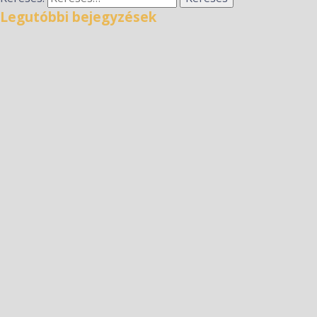
Legutóbbi bejegyzések
TekerjMagdival kerékpáros zarándoklat – 2026.
augusztus 8.
Hírek a nyári szünetre
Taizéi imaóra
Kitekintő 2026.06.9.
Kitekintő 2026.06.2.
Legutóbbi hozzászólások
Archívum
2026 július
2026 június
2026 május
2026 április
2026 március
2026 február
2026 január