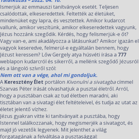
Találkozás – 2022. 04. 10.
Ismerjük az emmauszi tanítványok esetét. Teljesen
csalódottak, elkeseredettek. Feltették az életüket,
mindenüket egy lapra, és vesztettek. Amikor kudarcot
vallunk, amikor veszítünk, amikor elkeseredettek vagyunk,
Jézus hozzánk szegődik. Kérdés, hogy felismerjük-e őt?
Vagy van-e, ami akadályozza a látásunkat? Amikor igazán el
vagyok keseredve, felmerül-e egyáltalán bennem, hogy
Jézust keressem? Lőw Gergely atya húsvéti írása a
777
weblapon kudarcról és sikerről, a mellénk szegődő Jézusról
és a lángoló szívről szól:
Nem ott van a vége, ahol mi gondoljuk.
A
Keresztény Élet
portálon
Kivonulni a sivatagba
címmel
Szarvas Péter írását olvashatjuk a pusztai életről. Arról,
hogy a pusztában csak az tud életben maradni, aki
tisztában van a sivatagi élet feltételeivel, és tudja az utat az
életet jelentő vízhez.
Jézus gyakran vitte ki tanítványait a pusztába, hogy
Istennel találkozzanak, hogy megismerjék a sivatagot, és
majd jó vezetők legyenek. Mit jelenthet a világ
forgatagának a felváltása a pusztasággal: