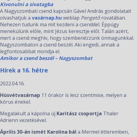
Kivonulni a sivatagba
A Nagyszombati csend kapcsán Gável András gondolatait
olvashatjuk a
vasárnap.hu
weblap
Pengető
rovatában.
Nehezen tudunk ma mit kezdeni a csenddel. Éppúgy
menekülünk előle, mint Jézus keresztje elől. Talán azért,
mert a csend meghív, hogy szembenézzünk önmagunkkal.
Nagyszombaton a csend beszél. Aki engedi, annak a
legfontosabbat mondja el.
Amikor a csend beszél – Nagyszombat
Hírek a 16. hétre
2022.04.16.
Húsvétvasárnap
11 órakor is lesz szentmise, melyen a
kórus énekel.
Megalakult a kápolna új
Karitász csoportja
Thaler
Adrienn vezetésével.
Április 30-án ismét
Karolina bál
a Mermel étte­remben,