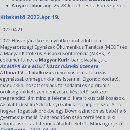
A nyári tábor
aug. 25-28. között lesz a Pap-szigeten.
Kitekintő 2022.ápr.19.
2022.04.21.
2022 Húsvétjára közös nyilatkozatot adott ki a
Magyarországi Egyházak Ökumenikus Tanácsa (MEÖT) és
a Magyar Katolikus Püspöki Konferencia (MKPK). A
dokumentumot a
Magyar Kurír
-ban olvashatjuk.
Az MKPK és a MEÖT közös húsvéti üzenete
A
Duna TV – Találkozás
című műsora találkozás
egymással, önmagunkkal és Istennel. Elgondolkodtató,
magunkkal hozott családi, társadalmi és spirituális
örökségünkkel szembenézésre késztető, sokszor
megrendítő, ám mindig felemelő, katartikus találkozások.
Az alábbi kisfilm Szkladányi Gabiék családjáról szól. Arról,
hogyan fogadtak örökbe egy Down-szindrómás babát a 6
gyermekük mellé. Megrendítően szép történet a lelki
adoptálásról, az Istennek átadott életről, Mária igenjéről.