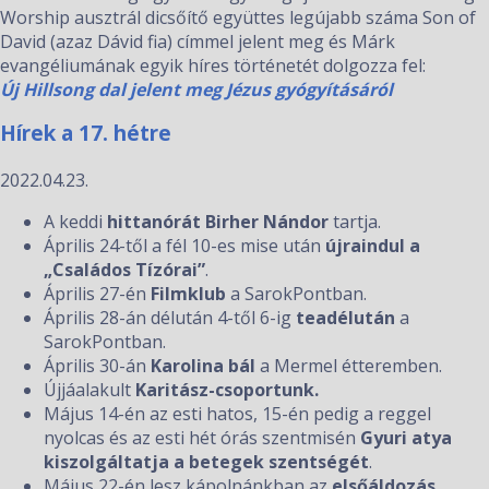
Worship ausztrál dicsőítő együttes legújabb száma Son of
David (azaz Dávid fia) címmel jelent meg és Márk
evangéliumának egyik híres történetét dolgozza fel:
Új Hillsong dal jelent meg Jézus gyógyításáról
Hírek a 17. hétre
2022.04.23.
A keddi
hittanórát Birher Nándor
tartja.
Április 24-től a fél 10-es mise után
újraindul a
„Családos Tízórai”
.
Április 27-én
Filmklub
a SarokPontban.
Április 28-án délután 4-től 6-ig
teadélután
a
SarokPontban.
Április 30-án
Karolina bál
a Mermel étteremben.
Újjáalakult
Karitász-csoportunk.
Május 14-én az esti hatos, 15-én pedig a reggel
nyolcas és az esti hét órás szentmisén
Gyuri atya
kiszolgáltatja a betegek szentségét
.
Május 22-én lesz kápolnánkban az
elsőáldozás.