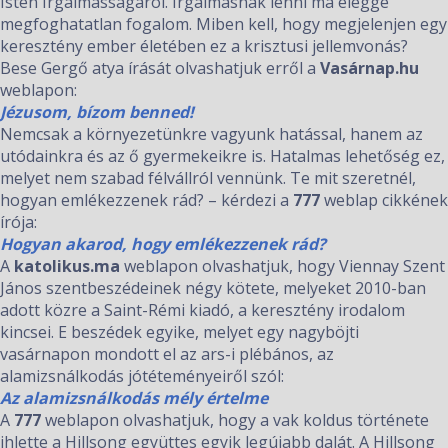
Isten Irgalmasságáról. Irgalmasnak lenni ma eléggé
megfoghatatlan fogalom. Miben kell, hogy megjelenjen egy
keresztény ember életében ez a krisztusi jellemvonás?
Bese Gergő atya írását olvashatjuk erről a
Vasárnap.hu
weblapon:
Jézusom, bízom benned!
Nemcsak a környezetünkre vagyunk hatással, hanem az
utódainkra és az ő gyermekeikre is. Hatalmas lehetőség ez,
melyet nem szabad félvállról vennünk. Te mit szeretnél,
hogyan emlékezzenek rád? – kérdezi a
777
weblap cikkének
írója:
Hogyan akarod, hogy emlékezzenek rád?
A
katolikus.ma
weblapon olvashatjuk, hogy Viennay Szent
János szentbeszédeinek négy kötete, melyeket 2010-ban
adott közre a Saint-Rémi kiadó, a keresztény irodalom
kincsei. E beszédek egyike, melyet egy nagyböjti
vasárnapon mondott el az ars-i plébános, az
alamizsnálkodás jótéteményeiről szól:
Az alamizsnálkodás mély értelme
A
777
weblapon olvashatjuk, hogy a vak koldus története
ihlette a Hillsong együttes egyik legújabb dalát. A Hillsong