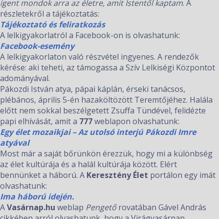
igent mondok arra az életre, amit Istentől kaptam
. A
részletekről a tájékoztatás:
Tájékoztató és feliratkozás
A lelkigyakorlatról a Facebook-on is olvashatunk:
Facebook-esemény
A lelkigyakorlaton való részvétel ingyenes. A rendezők
kérése: aki teheti, az támogassa a Szív Lelkiségi Központot
adományával.
Pákozdi István atya, pápai káplán, érseki tanácsos,
plébános, április 5-én hazaköltözött Teremtőjéhez. Halála
előtt nem sokkal beszélgetett Zsuffa Tündével, felidézte
papi elhívását, amit a
777
weblapon olvashatunk:
Egy élet mozaikjai – Az utolsó interjú Pákozdi Imre
atyával
Most már a saját bőrünkön érezzük, hogy mi a különbség
az élet kultúrája és a halál kultúrája között. Elért
bennünket a háború. A
Keresztény Élet
portálon egy imát
olvashatunk:
Ima háború idején.
A
Vasárnap.hu
weblap
Pengető
rovatában Gável András
cikkében arról olvashatunk, hogy a Virágvasárnap