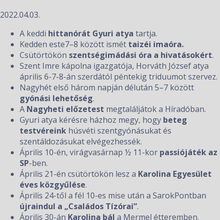
2022.04.03.
A keddi
hittanórát Gyuri atya
tartja.
Kedden este7–8 között ismét
taizéi imaóra.
Csütörtökön
szentségimádási óra a hivatásokért
.
Szent Imre kápolna igazgatója, Horváth József atya
április 6-7-8-án szerdától péntekig triduumot szervez.
Nagyhét első három napján délután 5–7 között
gyónási lehetőség
.
A
Nagyheti előzetest
megtaláljátok a Híradóban.
Gyuri atya kérésre házhoz megy, hogy
beteg
testvéreink
húsvéti szentgyónásukat és
szentáldozásukat elvégezhessék.
Április 10-én, virágvasárnap ½ 11-kor
passiójáték az
SP
-ben.
Április 21-én csütörtökön lesz a
Karolina Egyesület
éves közgyűlése
.
Április 24-től a fél 10-es mise után a SarokPontban
újraindul a „Családos Tízórai”
.
Április 30-án
Karolina bál
a Mermel étteremben.