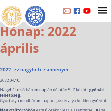
Hónap:
2022
április
2022. év nagyheti eseményei
2022.04.10.
Nagyhét első három napján délután 5–7 között
gyónási
lehetőség
.
Gyuri atya mindhárom napon, Justin atya kedden gyóntat.
Nagycsütörtökön
este 6 órakor lesz a szentmise, utána