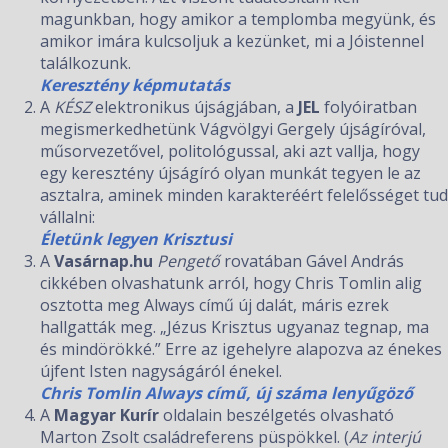
magunkban, hogy amikor a templomba megyünk, és
amikor imára kulcsoljuk a kezünket, mi a Jóistennel
találkozunk.
Keresztény képmutatás
A
KÉSZ
elektronikus újságjában, a
JEL
folyóiratban
megismerkedhetünk Vágvölgyi Gergely újságíróval,
műsorvezetővel, politológussal, aki azt vallja, hogy
egy keresztény újságíró olyan munkát tegyen le az
asztalra, aminek minden karakteréért felelősséget tud
vállalni:
Életünk legyen Krisztusi
A
Vasárnap.hu
Pengető
rovatában Gável András
cikkében olvashatunk arról, hogy Chris Tomlin alig
osztotta meg Always című új dalát, máris ezrek
hallgatták meg. „Jézus Krisztus ugyanaz tegnap, ma
és mindörökké.” Erre az igehelyre alapozva az énekes
újfent Isten nagyságáról énekel.
Chris Tomlin Always című, új száma lenyűgöző
A
Magyar Kurír
oldalain beszélgetés olvasható
Marton Zsolt családreferens püspökkel. (
Az interjú