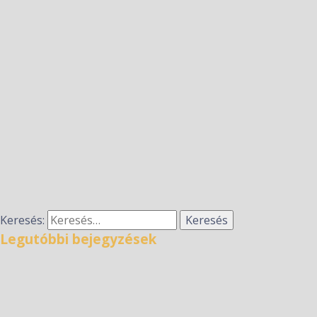
Keresés:
Legutóbbi bejegyzések
TekerjMagdival kerékpáros zarándoklat – 2026.
augusztus 8.
Hírek a nyári szünetre
Taizéi imaóra