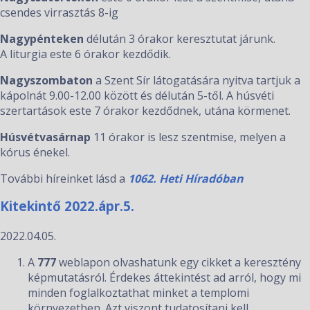
csendes virrasztás 8-ig
Nagypénteken
délután 3 órakor keresztutat járunk.
A liturgia este 6 órakor kezdődik.
Nagyszombaton
a Szent Sír látogatására nyitva tartjuk a
kápolnát 9.00-12.00 között és délután 5-től. A húsvéti
szertartások este 7 órakor kezdődnek, utána körmenet.
Húsvétvasárnap
11 órakor is lesz szentmise, melyen a
kórus énekel.
További híreinket lásd a
1062. Heti Híradóban
Kitekintő 2022.ápr.5.
2022.04.05.
A
777
weblapon olvashatunk egy cikket a keresztény
képmutatásról. Érdekes áttekintést ad arról, hogy mi
minden foglalkoztathat minket a templomi
környezetben. Azt viszont tudatosítani kell