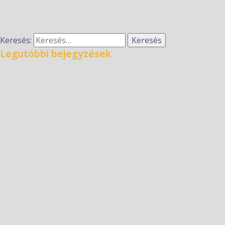
Keresés:
Legutóbbi bejegyzések
TekerjMagdival kerékpáros zarándoklat – 2026.
augusztus 8.
Hírek a nyári szünetre
Taizéi imaóra
Kitekintő 2026.06.9.
Kitekintő 2026.06.2.
Legutóbbi hozzászólások
Archívum
2026 július
2026 június
2026 május
2026 április