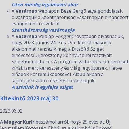
Isten mindig irgalmazni akar
A
Vasárnap
weblapon Bese Gergő atya gondolatait
olvashatjuk a Szentháromság vasárnapján elhangzott
evangéliumi részekről.
Szentháromság vasárnapja
A
Vasárnap
weblap
Pengető
rovatában olvashatjuk,
hogy 2023. június 24-e és 25-e között második
alkalommal rendezik meg a Dicsőítő Sziget
elnevezésű, keresztény könnyűzenei fesztivált
Szigetmonostoron. A program változatos koncerteket
kínál, ismert keresztény és világi együttesek, illetve
előadók közreműködésével. Alábbiakban a
sajtótájékoztató részleteit olvashatjuk:
A szívünk is egyfajta sziget
Kitekintő 2023.máj.30.
2023.06.02.
A
Magyar Kurír
beszámol arról, hogy 25 éves az Új
Jeruzsálem Közösség. Ebből az alkalomból pünkösd