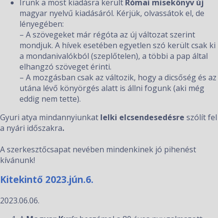
Írunk a most kiadásra került
Római misekönyv új
magyar nyelvű kiadásáról. Kérjük, olvassátok el, de
lényegében:
– A szövegeket már régóta az új változat szerint
mondjuk. A hívek esetében egyetlen szó került csak ki
a mondanivalókból (szeplőtelen), a többi a pap által
elhangzó szöveget érinti.
– A mozgásban csak az változik, hogy a dicsőség és az
utána lévő könyörgés alatt is állni fogunk (aki még
eddig nem tette).
Gyuri atya mindannyiunkat
lelki elcsendesedésre
szólít fel
a nyári időszakra
.
A szerkesztőcsapat nevében mindenkinek jó pihenést
kívánunk!
Kitekintő 2023.jún.6.
2023.06.06.