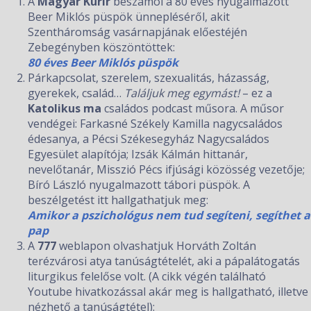
A
Magyar Kurír
beszámol a 80 éves nyugalmazott
Beer Miklós püspök ünnepléséről, akit
Szentháromság vasárnapjának előestéjén
Zebegényben köszöntöttek:
80 éves Beer Miklós püspök
Párkapcsolat, szerelem, szexualitás, házasság,
gyerekek, család…
Találjuk meg egymást!
– ez a
Katolikus ma
családos podcast műsora. A műsor
vendégei: Farkasné Székely Kamilla nagycsaládos
édesanya, a Pécsi Székesegyház Nagycsaládos
Egyesület alapítója; Izsák Kálmán hittanár,
nevelőtanár, Misszió Pécs ifjúsági közösség vezetője;
Bíró László nyugalmazott tábori püspök. A
beszélgetést itt hallgathatjuk meg:
Amikor a pszichológus nem tud segíteni, segíthet a
pap
A
777
weblapon olvashatjuk Horváth Zoltán
terézvárosi atya tanúságtételét, aki a pápalátogatás
liturgikus felelőse volt. (A cikk végén található
Youtube hivatkozással akár meg is hallgatható, illetve
nézhető a tanúságtétel):