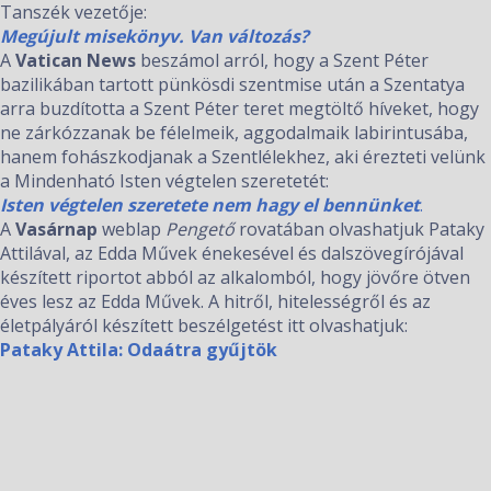
Tanszék vezetője:
Megújult misekönyv. Van változás?
A
Vatican News
beszámol arról, hogy a Szent Péter
bazilikában tartott pünkösdi szentmise után a Szentatya
arra buzdította a Szent Péter teret megtöltő híveket, hogy
ne zárkózzanak be félelmeik, aggodalmaik labirintusába,
hanem fohászkodjanak a Szentlélekhez, aki érezteti velünk
a Mindenható Isten végtelen szeretetét:
Isten végtelen szeretete nem hagy el bennünket
.
A
Vasárnap
weblap
Pengető
rovatában olvashatjuk Pataky
Attilával, az Edda Művek énekesével és dalszövegírójával
készített riportot abból az alkalomból, hogy jövőre ötven
éves lesz az Edda Művek. A hitről, hitelességről és az
életpályáról készített beszélgetést itt olvashatjuk:
Pataky Attila: Odaátra gyűjtök