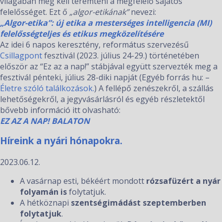
világában meg kell teremteni a megfelelő sajátos
felelősséget. Ezt ő
„algor-etikának”
nevezi:
„Algor-etika”: új etika a mesterséges intelligencia (MI)
felelősségteljes és etikus megközelítésére
Az idei 6 napos keresztény, református szervezésű
Csillagpont
fesztivál (2023. július 24-29.) történetében
először az “Ez az a nap!” stábjával együtt szervezték meg a
fesztivál pénteki, július 28-diki napját (Egyéb forrás hu: –
Életre szóló találkozások.
) A fellépő zenészekről, a szállás
lehetőségekről, a jegyvásárlásról és egyéb részletektől
bővebb információ itt olvasható:
EZ AZ A NAP! BALATON
Híreink a nyári hónapokra.
2023.06.12.
A vasárnap esti, békéért mondott
rózsafüzért a nyár
folyamán is
folytatjuk.
A hétköznapi
szentségimádást
szeptemberben
folytatjuk
.