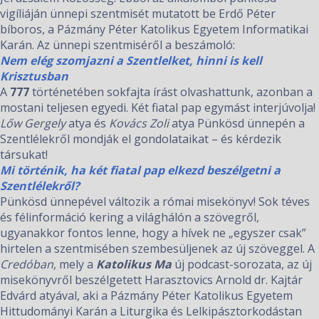
vigíliáján ünnepi szentmisét mutatott be Erdő Péter
bíboros, a Pázmány Péter Katolikus Egyetem Informatikai
Karán. Az ünnepi szentmiséről a beszámoló:
Nem elég szomjazni a Szentlelket, hinni is kell
Krisztusban
A
777
történetében sokfajta írást olvashattunk, azonban a
mostani teljesen egyedi. Két fiatal pap egymást interjúvolja!
Lőw Gergely
atya és
Kovács Zoli
atya Pünkösd ünnepén a
Szentlélekről mondják el gondolataikat – és kérdezik
társukat!
Mi történik, ha két fiatal pap elkezd beszélgetni a
Szentlélekről?
Pünkösd ünnepével változik a római misekönyv! Sok téves
és félinformáció kering a világhálón a szövegről,
ugyanakkor fontos lenne, hogy a hívek ne „egyszer csak”
hirtelen a szentmisében szembesüljenek az új szöveggel. A
Credóban
, mely a
Katolikus Ma
új podcast-sorozata, az új
misekönyvről beszélgetett Harasztovics Arnold dr. Kajtár
Edvárd atyával, aki a Pázmány Péter Katolikus Egyetem
Hittudományi Karán a Liturgika és Lelkipásztorkodástan