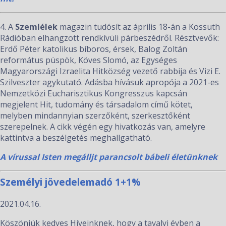
4. A
Szemlélek
magazin tudósít az április 18-án a Kossuth
Rádióban elhangzott rendkívüli párbeszédről. Résztvevők:
Erdő Péter katolikus bíboros, érsek, Balog Zoltán
református püspök, Köves Slomó, az Egységes
Magyarországi Izraelita Hitközség vezető rabbija és Vizi E.
Szilveszter agykutató. Adásba hívásuk apropója a 2021-es
Nemzetközi Eucharisztikus Kongresszus kapcsán
megjelent Hit, tudomány és társadalom című kötet,
melyben mindannyian szerzőként, szerkesztőként
szerepelnek. A cikk végén egy hivatkozás van, amelyre
kattintva a beszélgetés meghallgatható.
A vírussal Isten megálljt parancsolt bábeli életünknek
Személyi jövedelemadó 1+1%
2021.04.16.
Köszönjük kedves Híveinknek, hogy a tavalyi évben a