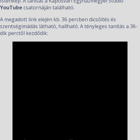
Istenkép. A tanítás a Kaposvári Egyházmegyei Stúdió
YouTube
csatornáján található.
A megadott link elején kb. 36 percben dicsőítés és
szentségimádás látható, hallható. A tényleges tanítás a 36-
dik perctől kezdődik: