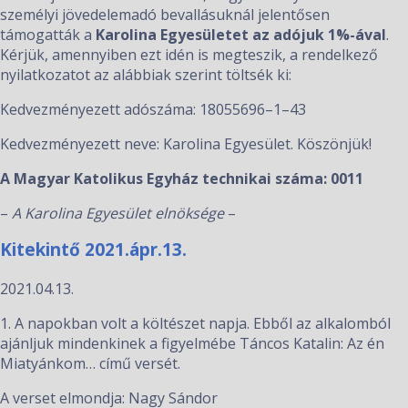
személyi jövedelemadó bevallásuknál jelentősen
támogatták a
Karolina Egyesületet az adójuk 1%-ával
.
Kérjük, amennyiben ezt idén is megteszik, a rendelkező
nyilatkozatot az alábbiak szerint töltsék ki:
Kedvezményezett adószáma: 18055696–1–43
Kedvezményezett neve: Karolina Egyesület. Köszönjük!
A Magyar Katolikus Egyház technikai száma: 0011
–
A Karolina Egyesület elnöksége
–
Kitekintő 2021.ápr.13.
2021.04.13.
1. A napokban volt a költészet napja. Ebből az alkalomból
ajánljuk mindenkinek a figyelmébe Táncos Katalin: Az én
Miatyánkom… című versét.
A verset elmondja: Nagy Sándor