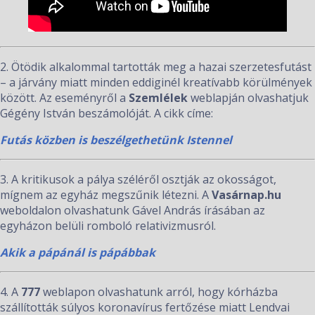
2. Ötödik alkalommal tartották meg a hazai szerzetesfutást
– a járvány miatt minden eddiginél kreatívabb körülmények
között. Az eseményről a
Szemlélek
weblapján olvashatjuk
Gégény István beszámolóját. A cikk címe:
Futás közben is beszélgethetünk Istennel
3. A kritikusok a pálya széléről osztják az okosságot,
mígnem az egyház megszűnik létezni. A
Vasárnap.hu
weboldalon olvashatunk Gável András írásában az
egyházon belüli romboló relativizmusról.
Akik a pápánál is pápábbak
4. A
777
weblapon olvashatunk arról, hogy kórházba
szállították súlyos koronavírus fertőzése miatt Lendvai