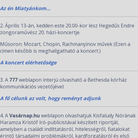
Az én Miatyánkom…
2. Április 13-án, kedden este 20.00-kor lesz Hegedűs Endre
zongoraművész 20. házi-koncertje.
Műsoron: Mozart, Chopin, Rachmanyinov művek (Ezen a
címen később is meghallgatható a koncert.)
A koncert elérhetősége
3. A
777
weblapon interjú olvasható a Bethesda kórház
kommunikációs vezetőjével:
A fő célunk az volt, hogy reményt adjunk
4. A
Vasárnap.hu
weblapon olvashatjuk Kisfaludy Nórának
Haramza Kristóf író-publicistával készített riportját,
amelyben a családi indíttatásról, hitelességről, fiatalokat
érintő társadalmi problémákról, kardforgatásról és első