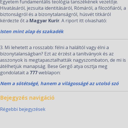
Egyetem fundamentális teológia tanszékének vezetője.
Hivatásáról, jezsuita identitásáról, Rómáról, a filozófiáról, a
biztonságról és a bizonytalanságról, húsvét titkáról
kérdezte őt a
Magyar Kurír
. A riport itt olvasható:
Isten mint alap és szakadék
3. Mi lehetett a rosszabb: félni a haláltól vagy élni a
bizonytalanságban? Ezt az érzést a tanítványok és az
asszonyok is megtapasztalhatták nagyszombaton, de mi is
átélhetjük manapság. Bese Gergő atya osztja meg
gondolatait a
777
weblapon:
Nem a sötétségé, hanem a világosságé az utolsó szó
Bejegyzés navigáció
Régebbi bejegyzések