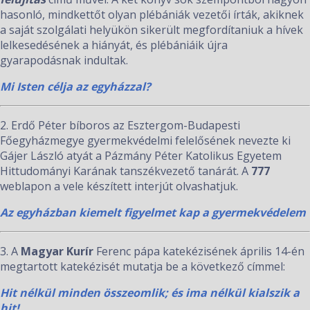
hasonló, mindkettőt olyan plébániák vezetői írták, akiknek
a saját szolgálati helyükön sikerült megfordítaniuk a hívek
lelkesedésének a hiányát, és plébániáik újra
gyarapodásnak indultak.
Mi Isten célja az egyházzal?
2. Erdő Péter bíboros az Esztergom-Budapesti
Főegyházmegye gyermekvédelmi felelősének nevezte ki
Gájer László atyát a Pázmány Péter Katolikus Egyetem
Hittudományi Karának tanszékvezető tanárát. A
777
weblapon a vele készített interjút olvashatjuk.
Az egyházban kiemelt figyelmet kap a gyermekvédelem
3. A
Magyar Kurír
Ferenc pápa katekézisének április 14-én
megtartott katekézisét mutatja be a következő címmel:
Hit nélkül minden összeomlik; és ima nélkül kialszik a
hit!