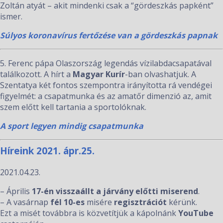
Zoltán atyát – akit mindenki csak a “gördeszkás papként”
ismer.
Súlyos koronavírus fertőzése van a gördeszkás papnak
5. Ferenc pápa Olaszország legendás vízilabdacsapatával
találkozott. A hírt a
Magyar Kurír
-ban olvashatjuk. A
Szentatya két fontos szempontra irányította rá vendégei
figyelmét: a csapatmunka és az amatőr dimenzió az, amit
szem előtt kell tartania a sportolóknak.
A sport legyen mindig csapatmunka
Híreink 2021. ápr.25.
2021.04.23.
– Április
17-én
visszaállt a járvány előtti miserend
.
– A vasárnap
fél 10-es
misére
regisztrációt
kérünk.
Ezt a misét továbbra is közvetítjük a kápolnánk
YouTube