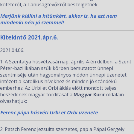
kötetéről, a Tanúságtevőkről beszélgetnek.
Merjünk kiállni a hitünkért, akkor is, ha ezt nem
mindenki nézi jó szemmel!
Kitekintő 2021.ápr.6.
2021.04.06.
1. A Szentatya húsvétvasárnap, április 4-én délben, a Szent
Péter-bazilikában szűk körben bemutatott ünnepi
szentmiséje után hagyományos módon ünnepi üzenetet
intézett a katolikus hívekhez és minden jó szándékú
emberhez. Az Urbi et Orbi áldás előtt mondott teljes
beszédének magyar fordítását a
Magyar Kurír
oldalain
olvashatjuk:
Ferenc pápa húsvéti Urbi et Orbi üzenete
2. Patsch Ferenc jezsuita szerzetes, pap a Pápai Gergely