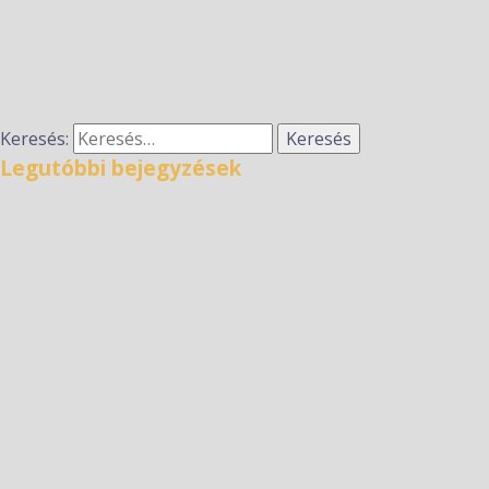
Keresés:
Legutóbbi bejegyzések
TekerjMagdival kerékpáros zarándoklat – 2026.
augusztus 8.
Hírek a nyári szünetre
Taizéi imaóra
Kitekintő 2026.06.9.
Kitekintő 2026.06.2.
Legutóbbi hozzászólások
Archívum
2026 július