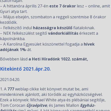
csatornáján.
– A hittanóra április 27-én
este 7 órakor
lesz – online, amit
Gyuri atya tart.
– Május elsején, szombaton a reggeli szentmise 8 órakor
kezdődik.
– Felkészítő indul
házasságra készülő
fiataloknak.
– NEK felkészülést segítő
vándorkiállítás
érkezett a
kápolnánkba.
– A Karolina Egyesület köszönettel fogadja a
hívek
adójának
1%
-át.
Bővebben lásd
a Heti Híradónk 1022. számát,
Kitekintő 2021.ápr.20.
2021.04.20.
1. A
777
weblap cikke két könyvet mutat be, ami
mindenkinek ajánlott, aki törődik az egyházközségével.
Ezek a könyvek: Michael White atya és plébániai segítője,
Tom Corocan
Újraépítve
, és James Mallon
Egyház-
felújítás
című művei. A két könyv sok szempontból nagyon