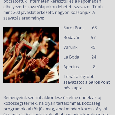
bocsátottuk. Interneten keresztül és a kápolnában
elhelyezett szavazólapokon lehetett szavazni. Több
mint 200 javaslat érkezett, nagyon köszönjük! A
szavazás eredménye:
SarokPont 68
Bodavár 57
Várunk 45
La Boda 24
Apertus 8
Tehát a legtöbb
szavazatot a
SarokPont
név kapta.
Reményeink szerint akkor lesz értelme ennek az új
közösségi térnek, ha olyan tartalommal, közösségi
programokkal töltjük meg, ahol minden korosztály jól
érzi magát. Ez a hely szolgálhatja minden karolinás, de