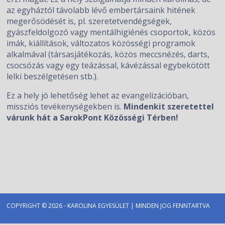
az egyháztól távolabb lévő embertársaink hitének
megerősödését is, pl. szeretetvendégségek,
gyászfeldolgozó vagy mentálhigiénés csoportok, közös
imák, kiállítások, változatos közösségi programok
alkalmával (társasjátékozás, közös meccsnézés, darts,
csocsózás vagy egy teázással, kávézással egybekötött
lelki beszélgetésen stb.).
Ez a hely jó lehetőség lehet az evangelizációban,
missziós tevékenységekben is.
Mindenkit szeretettel
várunk hát a SarokPont Közösségi Térben!
COPYRIGHT © 2026 - KAROLINA EGYESÜLET | MINDEN JOG FENNTARTVA