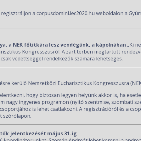
z, regisztráljon a corpusdomini.iec2020.hu weboldalon a Gy
atya, a NEK főtitkára lesz vendégünk, a kápolnában
„Ki n
risztikus Kongresszusról. A zárt térben megtartott rendezvén
 csak védettséggel rendelkezők számára lehetséges.
ésre kerülő Nemzetközi Eucharisztikus Kongresszusra (NEK
entkezni, hogy biztosan legyen helyünk akkor is, ha esetleg
om nagy ingyenes programon (nyitó szentmise, szombati sz
soportjához is lehet csatlakozni. A regisztrációról és a cso
tt szórólapon.
ítők jelentkezését május 31-ig
.
K-koordinátorunkat, Szemán Andreát lehet keresni a andre