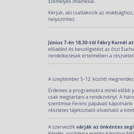
személyes imáinkkal.
Kérjük, aki csatlakozik az imádságho
helyszínhez.
Június 7-én 18.30-tól Fábry Kornél 
előadást és beszélgetést az őszi Eucha
rendelkezések értelmében a részvétel
A szeptember 5-12. között megrendez
Érdemes a programokra minél előbb jel
csak megtartani a rendezvényt. A hár
szentmise Ferenc pápával) kápolnánk c
részletes tájékoztató olvasható a kite
A szervezők
várják az önkéntes seg
Kérdés, probléma esetén kápolnai NE