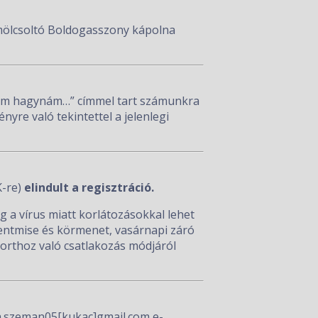
ümölcsoltó Boldogasszony kápolna
em hagynám…” címmel tart számunkra
yre való tekintettel a jelenlegi
-re)
elindult a regisztráció.
 a vírus miatt korlátozásokkal lehet
entmise és körmenet, vasárnapi záró
porthoz való csatlakozás módjáról
a.szeman05[kukac]gmail.com e-