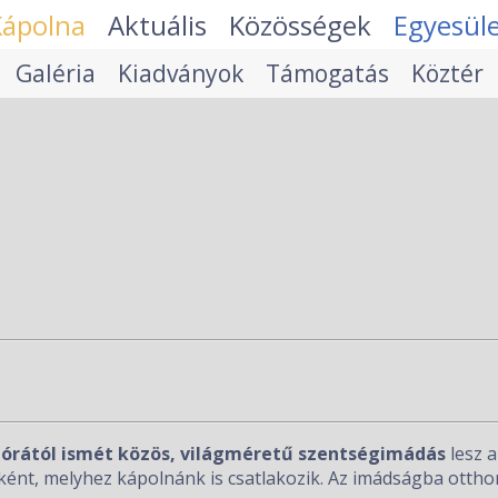
Kápolna
Aktuális
Közösségek
Egyesül
Galéria
Kiadványok
Támogatás
Köztér
7 órától ismét közös, világméretű szentségimádás
lesz 
ként, melyhez kápolnánk is csatlakozik. Az imádságba otth