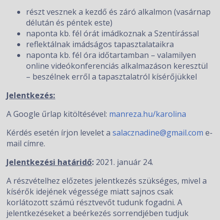
részt vesznek a kezdő és záró alkalmon (vasárnap
délután és péntek este)
naponta kb. fél órát imádkoznak a Szentírással
reflektálnak imádságos tapasztalataikra
naponta kb. fél óra időtartamban – valamilyen
online videókonferenciás alkalmazáson keresztül
– beszélnek erről a tapasztalatról kísérőjükkel
Jelentkezés:
A Google űrlap kitöltésével:
manreza.hu/karolina
Kérdés esetén írjon levelet a
salacznadine@gmail.com
e-
mail címre.
Jelentkezési határidő
:
2021. január 24.
A részvételhez előzetes jelentkezés szükséges, mivel a
kísérők idejének végessége miatt sajnos csak
korlátozott számú résztvevőt tudunk fogadni. A
jelentkezéseket a beérkezés sorrendjében tudjuk