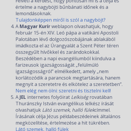
Felveti a kérdést, hogy pontosan mi is a célja és
értelme a nagyböjti bűnbánati időnek és a
lemondásoknak.
Tulajdonképpen miről is szól a nagyböjt?
A
Magyar Kurír
weblapon olvashatjuk, hogy
február 15-én XIV. Leó pápa a vatikáni Apostoli
Palotában lévő dolgozószobájának ablakából
imádkozta el az Úrangyalát a Szent Péter téren
összegyűlt hívőkkel és zarándokokkal.
Beszédében a napi evangéliumból kiindulva a
farizeusok igazságosságát „felülmúló
igazságosságról” elmélkedett, amely „nem
korlátozódik a parancsok megtartására, hanem
megnyit a szeretetre és elkötelez a szeretetben”.
Nem elég nem ölni: szeretni és tisztelni kell!
A
JEL
internetes folyóirat
Lelkiség
rovatában
Thuránszky István evangélikus lelkész írását
olvashatjuk
Látó szemek, halló fülek
címmel.
Írásának célja Jézus példabeszédeinek általános
megközelítése, értelmezése a hit tükrében.
Látó szemek, halló fülek