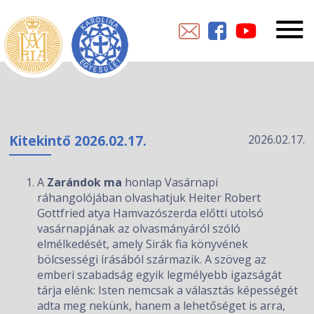
Kitekintő 2026.02.17.
2026.02.17.
A
Zarándok ma
honlap Vasárnapi
ráhangolójában olvashatjuk Heiter Robert
Gottfried atya Hamvazószerda előtti utolsó
vasárnapjának az olvasmányáról szóló
elmélkedését, amely Sirák fia könyvének
bölcsességi írásából származik. A szöveg az
emberi szabadság egyik legmélyebb igazságát
tárja elénk: Isten nemcsak a választás képességét
adta meg nekünk, hanem a lehetőséget is arra,