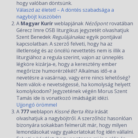
hogy valóban döntsünk.
Válaszd az életet! – A döntés szabadsága a
nagyböjt küszöbén
A
Magyar Kurír
weblapjának
Nézőpont
rovatában
Gérecz Imre OSB liturgikus jegyzetét olvashatjuk
Szent Benedek
Regulájának
az egyik pontjával
kapcsolatban. A szerző felveti, hogy ha az
illetlenség és az öncélú nevettetés nem is illik a
liturgiához a regula szerint, vajon az ünneplés
légköre kizárja-e, hogy a keresztény ember
megőrizze humorérzékét? Alkalmas idő-e a
nevetésre a vasárnap, vagy erre nincs lehetőség?
Nem válok-e nevetségessé, ha komolyság helyett
komolykodom? Jegyzetének végén Morus Szent
Tamás ide is vonatkozó imádságát idézi.
Ujjongó örömmel
A
777
weblapon
Kissné Berta Rita
írását
olvashatjuk a nagyböjtről. A szerzőhöz hasonlóan
bizonyára sokakban felmerült már, hogy milyen
lemondásokat vagy gyakorlatokat fog idén vállalni.