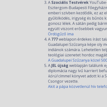
A
Szociális Testvérek
YouTube-
Esztergom-Budapesti Főegyházm
emberi szívben kezdődik, ez az el
gyűlölködés, irigység és bűnös k
gonosz lélek. A sátán pedig bárm
együtt viszont erősebbek vagyun
Ördögűző ima
A
777
weblapon érdekes írást talá
Guadalupei Szűzanya képe oly mó
indiánok számára. Lehetetlen tel
teológiai üzenetet hordoz magá
A Guadalupei Szűzanya közel 500 
A
JEL újság
weblapján találunk e
diplomácia nagy ívű karriert bef
körül
címmel könyvet adott ki a S
Csongor vezette.
Akit a pápa közvetlenül hív tele