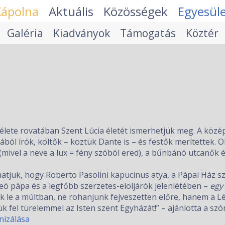
Kápolna
Aktuális
Közösségek
Egyesül
Galéria
Kiadványok
Támogatás
Köztér
lete rovatában Szent Lúcia életét ismerhetjük meg. A közé
ából írók, költők – köztük Dante is – és festők merítettek. 
vel a neve a lux = fény szóból ered), a bűnbánó utcanők é
tjuk, hogy Roberto Pasolini kapucinus atya, a Pápai Ház s
eó pápa és a legfőbb szerzetes-elöljárók jelenlétében –
egy
 le a múltban, ne rohanjunk fejveszetten előre, hanem a Lé
k fel türelemmel az Isten szent Egyházát!” – ajánlotta a szó
nizálása