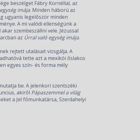
ge beszélget Fábry Kornéllal, az
 egység imája
. Minden háború az
 meg ugyanis legelőször minden
ménye. A mi valódi ellenségünk a
 akar szembeszállni vele. Jézussal
harcban az
Úrral való egység imája
.
 rejtett utalásait vizsgálja. A
adhatóvá tette azt a mexikói őslakos
den egyes szín- és forma mély
tatja be. A jelenkori szentszéki
uncius, akiről
Pápaszemmel a világ
seket a Jel főmunkatársa, Szerdahelyi