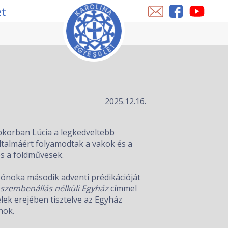
et
2025.12.16.
pkorban Lúcia a legkedveltebb
Oltalmáért folyamodtak a vakok és a
s a földművesek.
zónoka második adventi prédikációját
 szembenállás nélküli Egyház
címmel
lek erejében tisztelve az Egyház
nok.