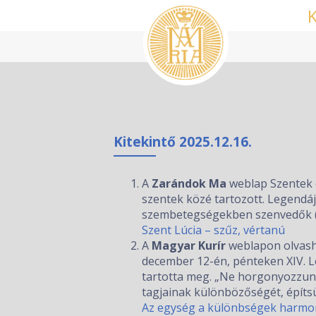
Kitekintő 2025.12.16.
A
Zarándok Ma
weblap Szentek é
szentek közé tartozott. Legendáj
szembetegségekben szenvedők (mi
Szent Lúcia – szűz, vértanú
A
Magyar Kurír
weblapon olvasha
december 12-én, pénteken XIV. L
tartotta meg. „Ne horgonyozzunk
tagjainak különbözőségét, építsü
Az egység a különbségek harmo