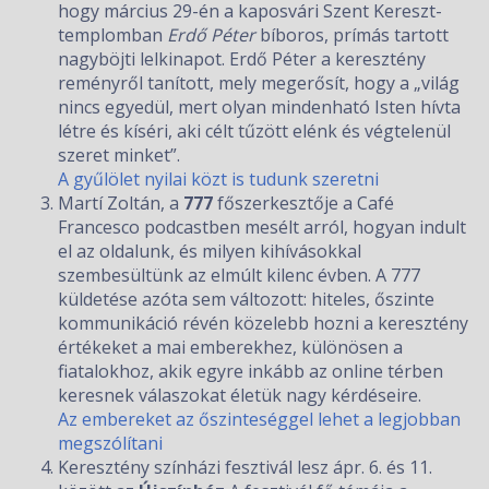
hogy március 29-én a kaposvári Szent Kereszt-
templomban
Erdő Péter
bíboros, prímás tartott
nagyböjti lelkinapot. Erdő Péter a keresztény
reményről tanított, mely megerősít, hogy a „világ
nincs egyedül, mert olyan mindenható Isten hívta
létre és kíséri, aki célt tűzött elénk és végtelenül
szeret minket”.
A gyűlölet nyilai közt is tudunk szeretni
Martí Zoltán, a
777
főszerkesztője a Café
Francesco podcastben mesélt arról, hogyan indult
el az oldalunk, és milyen kihívásokkal
szembesültünk az elmúlt kilenc évben. A 777
küldetése azóta sem változott: hiteles, őszinte
kommunikáció révén közelebb hozni a keresztény
értékeket a mai emberekhez, különösen a
fiatalokhoz, akik egyre inkább az online térben
keresnek válaszokat életük nagy kérdéseire.
Az embereket az őszinteséggel lehet a legjobban
megszólítani
Keresztény színházi fesztivál lesz ápr. 6. és 11.