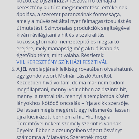
között az
Újszínház
A fesztivál fő témája a
keresztény kultúra megismertetése, értékeinek
ápolása, a szeretet parancsának fontossága,
amely a művészet által nyer felmagasztosulást és
útmutatást. Színvonalas produkciók segítségével
kíván rávilágítani a hit és a szakralitás
közösségformáló, nemzetépítő és megtartó
erejére, mely manapság még aktuálisabb és
égetőbb téma, mint valaha. Részletek:
VIII. KERESZTÉNY SZÍNHÁZI FESZTIVÁL
A
JEL
weblapjának lelkiség rovatában olvashatunk
egy gondolatsort Molnár László Auréltól.
Kezdetben hívő voltam, de ma már nem tudom
megállapítani, mennyi volt ebben az őszinte hit,
mennyi a teatralitás, mennyi a templomba kísért
lányokhoz kötődő öncsalás – írja a cikk szerzője.
De lassan mégis megérett egy felismerés, lassan
újra kicsírázott bennem a hit. Hit, hogy a
Teremtővel nekem személy szerint is vannak
ügyeim. Ebben a dzsungelben vágott ösvényt
számomra a Miatyánk. Szeretnék most