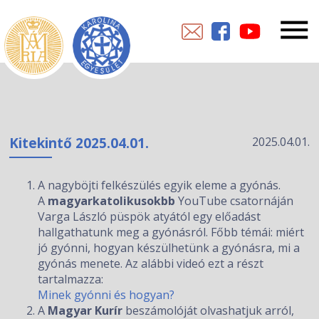
Kitekintő 2025.04.01.
2025.04.01.
A nagyböjti felkészülés egyik eleme a gyónás.
A
magyarkatolikusokbb
YouTube csatornáján
Varga László püspök atyától egy előadást
hallgathatunk meg a gyónásról. Főbb témái: miért
jó gyónni, hogyan készülhetünk a gyónásra, mi a
gyónás menete. Az alábbi videó ezt a részt
tartalmazza:
Minek gyónni és hogyan?
A
Magyar Kurír
beszámolóját olvashatjuk arról,