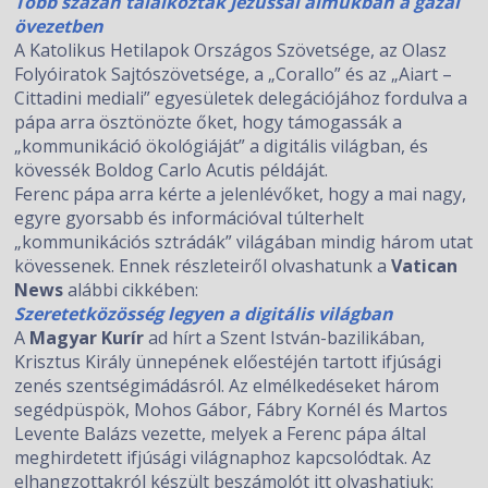
Több százan találkoztak Jézussal álmukban a gázai
övezetben
A Katolikus Hetilapok Országos Szövetsége, az Olasz
Folyóiratok Sajtószövetsége, a „Corallo” és az „Aiart –
Cittadini mediali” egyesületek delegációjához fordulva a
pápa arra ösztönözte őket, hogy támogassák a
„kommunikáció ökológiáját” a digitális világban, és
kövessék Boldog Carlo Acutis példáját.
Ferenc pápa arra kérte a jelenlévőket, hogy a mai nagy,
egyre gyorsabb és információval túlterhelt
„kommunikációs sztrádák” világában mindig három utat
kövessenek. Ennek részleteiről olvashatunk a
Vatican
News
alábbi cikkében:
Szeretetközösség legyen a digitális világban
A
Magyar Kurír
ad hírt a Szent István-bazilikában,
Krisztus Király ünnepének előestéjén tartott ifjúsági
zenés szentségimádásról. Az elmélkedéseket három
segédpüspök, Mohos Gábor, Fábry Kornél és Martos
Levente Balázs vezette, melyek a Ferenc pápa által
meghirdetett ifjúsági világnaphoz kapcsolódtak. Az
elhangzottakról készült beszámolót itt olvashatjuk: