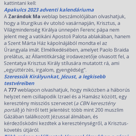
kattintani kell:
Apakulcs 2023 adventi kalendáriuma
A
Zarándok Ma
weblap beszámolójában olvashatjuk,
hogy a liturgikus év utolsó vasárnapján, Krisztus, a
Világmindenség Királya ünnepén Ferenc pápa nem
jelent meg a vatikáni Apostoli Palota ablakában, hanem
a Szent Márta Ház kápolnájából mondta el az
Úrangyala imát. Elmélkedésében, amelyet Paolo Braida
prelátus, az Államtitkárság irodavezetője olvasott fel, a
Szentatya Krisztus Király stílusára mutatott rá, ami
„együttérzés, irgalom, gyengédség”.
Szeressük Királyunkat, Jézust, a legkisebb
testvéreiben
A
777
weblapon olvashatjuk, hogy miközben a háborús
helyzet nem csillapodik Izrael és a Hamász között, egy
keresztény missziós szervezet (
a CBN keresztény
portál
) jó hírről tett jelentést: több mint 200 muszlim
Gázában találkozott Jézussal álmában, és
kérdezősködni kezdtek a kereszténységről, a Krisztus-
követés útjáról.