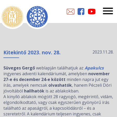
Kitekintő 2023. nov. 28.
2023.11.28.
Süveges Gergő
weblapján találhatjuk az
Apakulcs
ingyenes adventi kalendáriumát, amelyben
november
27-e és december 24-e között
minden napra jut egy
írás, amelyek nemcsak
olvashatók
, hanem Péczeli Dóri
jóvoltából
hallhatók
is az ablakokban.
A kinyíló ablakok mögött 28 ragyogó, megérintő, vidám,
elgondolkodtató, vagy csak egyszerűen gyönyörű írás
található az apaságról, a kapcsolódásról – és a
szeretetről. A kalendárium teljesen ingyenes, csak