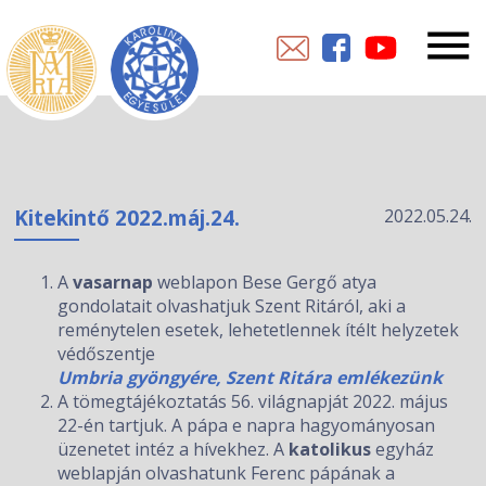
Kitekintő 2022.máj.24.
2022.05.24.
A
vasarnap
weblapon Bese Gergő atya
gondolatait olvashatjuk Szent Ritáról, aki a
reménytelen esetek, lehetetlennek ítélt helyzetek
védőszentje
Umbria gyöngyére, Szent Ritára emlékezünk
A tömegtájékoztatás 56. világnapját 2022. május
22-én tartjuk. A pápa e napra hagyományosan
üzenetet intéz a hívekhez. A
katolikus
egyház
weblapján olvashatunk Ferenc pápának a