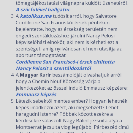
tömegtájékoztatási világnapra küldött üzenetéről.
A szív fülével hallgatni.
A
katolikus.ma
tudósít arról, hogy Salvatore
Cordileone San Franciskói érsek pénteken
bejelentette, hogy az érsekség területén nem
engedi szentáldozáshoz járulni Nancy Pelosi
képviselőházi elnököt, aki nem is kérheti ezt a
szentséget, amíg nyilvánosan el nem utasítja az
abortusz támogatását
Cordileone San Franciscó-i érsek eltiltotta
Nancy Pelosit a szentáldozástól
A
Magyar Kurír
beszámolóját olvashatjuk arról,
hogy a Chemin Neuf Közösség várja a
jelentkezőket az ősszel induló Emmausz képzésre:
Emmausz képzés
Létezik sebektől mentes ember? Hogyan lehetnék
képes imádkozni azért, aki megsebzett? Lehet
haragudni Istenre? Többek között ezekre a
kérdésekre válaszolt Nagy Bálint jezsuita atya a
Montserrat jezsuita vlog legújabb, Párbeszéd című