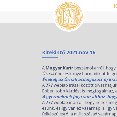
Kitekintő 2021.nov.16.
A
Magyar Kurír
beszámol arról, hogy
Úrnak
énekeskönyv harmadik átdolgozot
Énekelj az Úrnak átdolgozott új kia
A
777
weblap írásai között olvashatj
Ebben több kérdést is megfogalmaz, 
A gyermeknek joga van ahhoz, hogy
A
777
weblap ír arról, hogy nehéz meg
esünk, és így van ez vasárnap is. Így v
felkészülésről a múlt század vasárnap