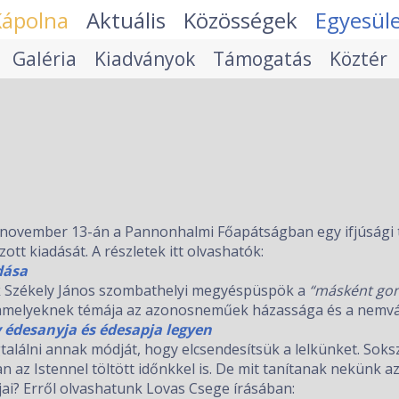
Kápolna
Aktuális
Közösségek
Egyesül
Galéria
Kiadványok
Támogatás
Köztér
 november 13-án a Pannonhalmi Főapátságban egy ifjúsági 
t kiadását. A részletek itt olvashatók:
dása
uk Székely János szombathelyi megyéspüspök a
“másként go
amelyeknek témája az azonosneműek házassága és a nemvá
 édesanyja és édesapja legyen
találni annak módját, hogy elcsendesítsük a lelkünket. Sok
an az Istennel töltött időnkkel is. De mit tanítanak nekünk az
jai? Erről olvashatunk Lovas Csege írásában: