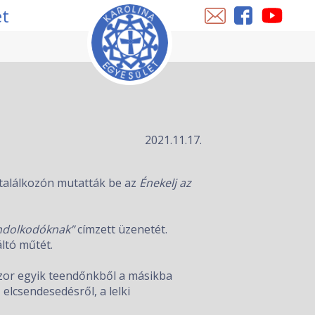
et
2021.11.17.
találkozón mutatták be az
Énekelj az
ndolkodóknak”
címzett üzenetét.
ltó műtét.
szor egyik teendőnkből a másikba
 elcsendesedésről, a lelki