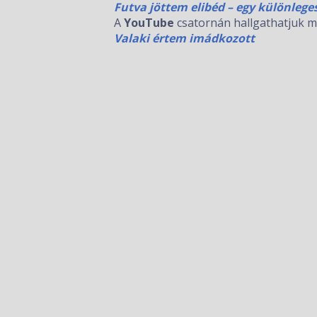
F
utva jöttem elibéd – egy különlege
A
YouTube
csatornán hallgathatjuk m
Valaki értem imádkozott