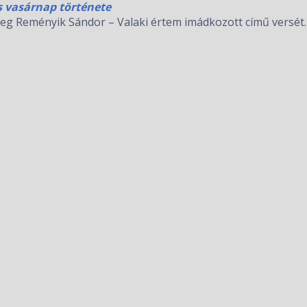
s vasárnap története
eg Reményik Sándor – Valaki értem imádkozott című versét