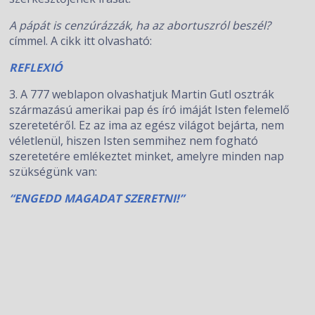
A pápát is cenzúrázzák, ha az abortuszról beszél?
címmel. A cikk itt olvasható:
REFLEXIÓ
3. A 777 weblapon olvashatjuk Martin Gutl osztrák
származású amerikai pap és író imáját Isten felemelő
szeretetéről. Ez az ima az egész világot bejárta, nem
véletlenül, hiszen Isten semmihez nem fogható
szeretetére emlékeztet minket, amelyre minden nap
szükségünk van:
“ENGEDD MAGADAT SZERETNI!”