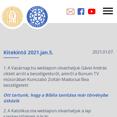
Kitekintő 2021.jan.5.
2021.01.07.
1. A Vasárnap.hu weblapon olvashatjuk Gável András
cikkét arról a beszélgetésről, amiről a Bonum TV
műsorában Kunszabó Zoltán Madocsai Bea
beszélgetett:
Ott tartunk, hogy a Biblia tanítása már törvénybe
ütközik
2. A Katolikus.ma weblapon olvashatjuk a lap
szerkesztőjének írását: