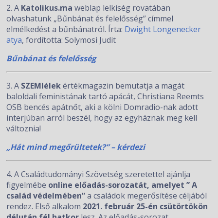
2. A
Katolikus.ma
weblap lelkiség rovatában
olvashatunk „Bűnbánat és felelősség” címmel
elmélkedést a bűnbánatról. Írta:
Dwight Longenecker
atya
, fordította: Solymosi Judit
Bűnbánat és felelősség
3. A
SZEMlélek
értékmagazin bemutatja a magát
baloldali feministának tartó apácát, Christiana Reemts
OSB bencés apátnőt, aki a kölni Domradio-nak adott
interjúban arról beszél, hogy az egyháznak meg kell
változnia!
„Hát mind megőrültetek?” – kérdezi
4. A Családtudományi Szövetség szeretettel ajánlja
figyelmébe
online előadás-sorozatát, amelyet ” A
család védelmében”
a családok megerősítése céljából
rendez. Első alkalom
2021. február 25-én
csütörtökön
délután fél hatkor
lesz. Az előadás-sorozat