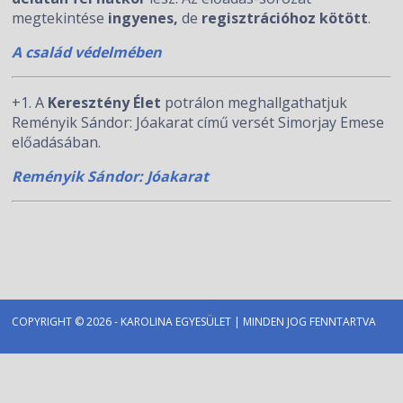
megtekintése
ingyenes,
de
regisztrációhoz kötött
.
A család védelmében
+1. A
Keresztény Élet
potrálon meghallgathatjuk
Reményik Sándor: Jóakarat című versét Simorjay Emese
előadásában.
Reményik Sándor: Jóakarat
COPYRIGHT © 2026 - KAROLINA EGYESÜLET | MINDEN JOG FENNTARTVA
IMPRESSZUM