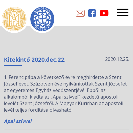
Kitekintő 2020.dec.22.
2020.12.25.
1. Ferenc pápa a következő évre meghirdette a Szent
József évet. Százötven éve nyilvánították Szent Józsefet
az egyetemes Egyház védőszentjévé. Ebből az
alkalomból kiadta az „Apai szívvel” kezdetű apostoli
levelét Szent Józsefről. A Magyar Kurírban az apostoli
levél teljes fordítása olvasható:
Apai szívvel