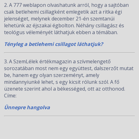
2. A 777 weblapon olvashatunk arról, hogy a sajtóban
csak betlehemi csillagként emlegetik azt a ritka égi
jelenséget, melynek december 21-én szemtanúi
lehetünk az éjszakai égbolton. Néhány csillagász és
teológus véleményét láthatjuk ebben a témában.
Tényleg a betlehemi csillagot láthatjuk?
3. A SzemLélek értékmagazin a szívmelengető
sorozatában most nem egy együttest, dalszerzőt mutat
be, hanem egy olyan szerzeményt, amely
mindannyiunké lehet, s egy kicsit rólunk szól. A fő
üzenete szerint ahol a békességed, ott az otthonod.
Címe:
Ünnepre hangolva