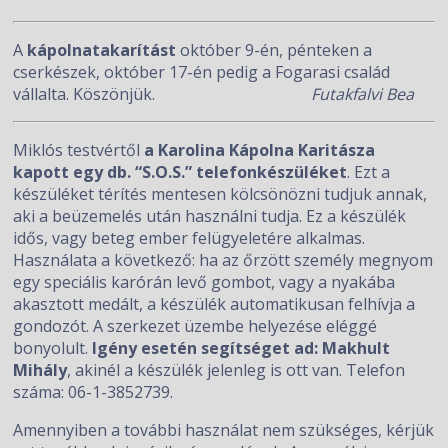
A
kápolnatakarítás
t
október 9-én, pénteken a
cserkészek, október 17-én pedig a Fogarasi család
vállalta. Köszönjük.
Futakfalvi Bea
Miklós testvértől
a Karolina Kápolna Karitásza
kapott egy db. “S.O.S.” telefonkészüléket
. Ezt a
készüléket térítés mentesen kölcsönözni tudjuk annak,
aki a beüzemelés után használni tudja. Ez a készülék
idős, vagy beteg ember felügyeletére alkalmas.
Használata a következő: ha az őrzött személy megnyom
egy speciális karórán levő gombot, vagy a nyakába
akasztott medált, a készülék automatikusan felhívja a
gondozót. A szerkezet üzembe helyezése eléggé
bonyolult.
Igény esetén segítséget ad: Makhult
Mihály
, akinél a készülék jelenleg is ott van. Telefon
száma: 06-1-3852739.
Amennyiben a további használat nem szükséges, kérjük