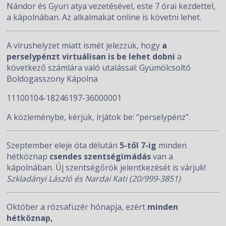
Nándor és Gyuri atya vezetésével, este 7 órai kezdettel,
a kápolnában. Az alkalmakat online is követni lehet.
A vírushelyzet miatt ismét jelezzük, hogy
a
perselypénzt virtuálisan is be lehet dobni
a
következő számlára való utalással: Gyümölcsoltó
Boldogasszony Kápolna
11100104-18246197-36000001
A közleménybe, kérjük, írjátok be: “perselypénz”.
Szeptember eleje óta délután
5-től 7-ig
minden
hétköznap
csendes
szentségimádás
van a
kápolnában. Új szentségőrök jelentkezését is várjuk!
Szkladányi László és Nardai Kati (20/999-3851)
Október a rózsafüzér hónapja, ezért
minden
hétköznap,