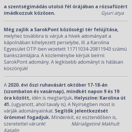
a szentségimádás utolsó fél órájában a rózsafüzért
imádkozzuk közösen.
Gyuri atya
Még zajlik a SarokPont közösségi tér felújítása,
melyhez továbbra is várjuk a hívek adományait a
kápolnában kihelyezett perselybe, ill. a Karolina
Egyesület OTP-ben vezetett 11711034-20811943 számú
bankszámlájára. A közleménybe kérjük beírni:
SarokPont adomány. A legkisebb adományt is hálásan
köszönjük!
A
2020. évi őszi ruhavásárt október 17-18-án
(szombaton és vasárnap), mindkét napon 9 és 19
óra között,
idén is megtartjuk
. Helyszíne: Karolina út
41.
(ugyanott, ahol tavaly is). A Nyírségben most is
várják adományainkat.
Segítők jelentkezését
örömmel fogadjuk.
Mindenkit, ez esztendőben is,
szeretettel várunk!
Márialigetiné Makhult
Katalin