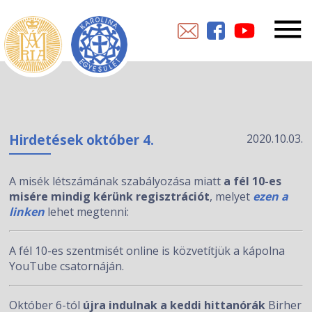
Hirdetések október 4.
2020.10.03.
A misék létszámának szabályozása miatt
a fél 10-es
misére mindig kérünk regisztrációt
, melyet
ezen a
linken
lehet megtenni:
A fél 10-es szentmisét online is közvetítjük a kápolna
YouTube csatornáján.
Október 6-tól
újra indulnak a keddi hittanórák
Birher