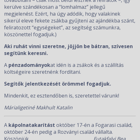
továbbítani – csak most belül lesznek a feliratok –, így
kerülve szándékosan a “lomhalmaz” jellegű
megjelenést. Ezért, ha úgy adódik, hogy valakinek
sikerül eleve fekete zsákba gyűjteni az ajándékba szánt,
feliratozott “egységeket”, az segítség számunkra,
köszönettel fogadjuk.)
Aki ruhát vinni szeretne, jöjjön be bátran, szívesen
segítünk keresni.
A
pénzadományok
at idén is a zsákok és a szállítás
költségeire szeretnénk fordítani.
Segítők jelentkezését örömmel fogadjuk.
Mindenkit, ez esztendőben is, szeretettel várunk!
Márialigetiné Makhult Katalin
A
kápolnatakarítást
október 17-én a Fogarasi család,
október 24-én pedig a Rozványi család vállalta.
Köszönjük.
Futakfalvi Bea