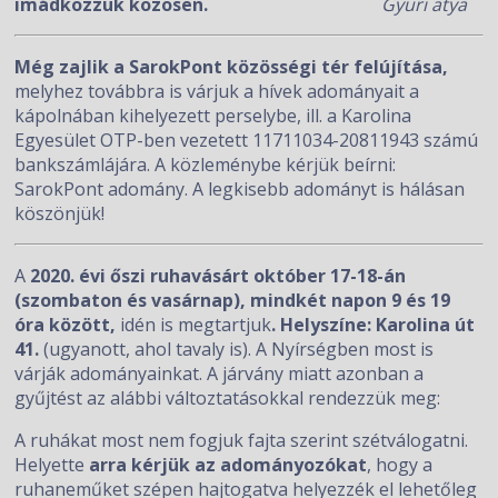
imádkozzuk közösen.
Gyuri atya
Még zajlik a SarokPont közösségi tér felújítása,
melyhez továbbra is várjuk a hívek adományait a
kápolnában kihelyezett perselybe, ill. a Karolina
Egyesület OTP-ben vezetett 11711034-20811943 számú
bankszámlájára. A közleménybe kérjük beírni:
SarokPont adomány. A legkisebb adományt is hálásan
köszönjük!
A
2020. évi őszi ruhavásárt október 17-18-án
(szombaton és vasárnap), mindkét napon 9 és 19
óra között,
idén is megtartjuk
. Helyszíne: Karolina út
41.
(ugyanott, ahol tavaly is). A Nyírségben most is
várják adományainkat. A járvány miatt azonban a
gyűjtést az alábbi változtatásokkal rendezzük meg:
A ruhákat most nem fogjuk fajta szerint szétválogatni.
Helyette
arra kérjük az adományozókat
, hogy a
ruhaneműket szépen hajtogatva helyezzék el lehetőleg