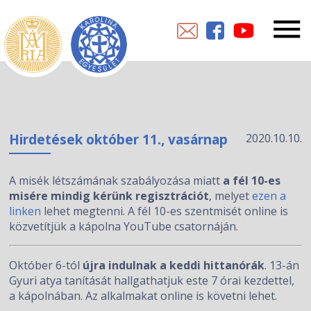
Hirdetések október 11., vasárnap
2020.10.10.
A misék létszámának szabályozása miatt
a fél 10-es
misére mindig kérünk regisztrációt
, melyet
ezen a
linken
lehet megtenni. A fél 10-es szentmisét online is
közvetítjük a kápolna YouTube csatornáján.
Október 6-tól
újra indulnak a keddi hittanórák
. 13-án
Gyuri atya tanítását hallgathatjuk este 7 órai kezdettel,
a kápolnában. Az alkalmakat online is követni lehet.