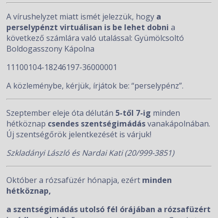
A vírushelyzet miatt ismét jelezzük, hogy
a
perselypénzt virtuálisan is be lehet dobni
a
következő számlára való utalással: Gyümölcsoltó
Boldogasszony Kápolna
11100104-18246197-36000001
A közleménybe, kérjük, írjátok be: “perselypénz”.
Szeptember eleje óta délután
5-től 7-ig
minden
hétköznap
csendes
szentségimádás
vanakápolnában.
Új szentségőrök jelentkezését is várjuk!
Szkladányi László és Nardai Kati (20/999-3851)
Október a rózsafüzér hónapja, ezért
minden
hétköznap,
a szentségimádás utolsó fél órájában a rózsafüzért