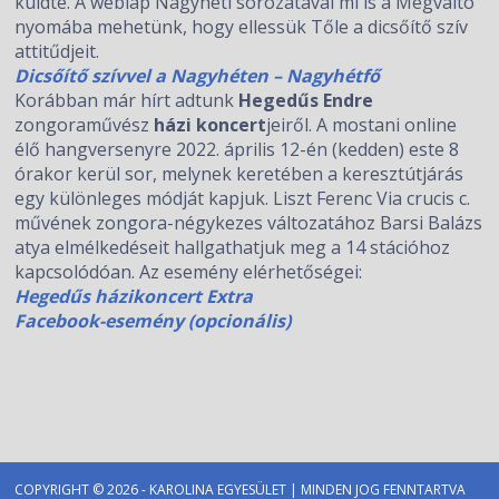
küldte. A weblap Nagyheti sorozatával mi is a Megváltó
nyomába mehetünk, hogy ellessük Tőle a dicsőítő szív
attitűdjeit.
Dicsőítő szívvel a Nagyhéten – Nagyhétfő
Korábban már hírt adtunk
Hegedűs Endre
zongoraművész
házi koncert
jeiről. A mostani online
élő hangversenyre 2022. április 12-én (kedden) este 8
órakor kerül sor, melynek keretében a keresztútjárás
egy különleges módját kapjuk. Liszt Ferenc Via crucis c.
művének zongora-négykezes változatához Barsi Balázs
atya elmélkedéseit hallgathatjuk meg a 14 stációhoz
kapcsolódóan. Az esemény elérhetőségei:
Hegedűs házikoncert Extra
Facebook-esemény (opcionális)
COPYRIGHT © 2026 - KAROLINA EGYESÜLET | MINDEN JOG FENNTARTVA