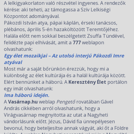
A lelkigyakorlaton való részvétel ingyenes. A rendezők
kérése: aki teheti, az támogassa a Szív Lelkiségi
Központot adományával.
Pákozdi István atya, pápai káplán, érseki tanácsos,
plébános, április 5-én hazaköltözött Teremtőjéhez.
Halála előtt nem sokkal beszélgetett Zsuffa Tündével,
felidézte papi elhívását, amit a
777
weblapon
olvashatunk:
Egy élet mozaikjai – Az utolsó interjú Pákozdi Imre
atyával
Most már a saját bőrünkön érezzük, hogy mi a
különbség az élet kultúrája és a halál kultúrája között.
Elért bennünket a háború. A
Keresztény Élet
portálon
egy imát olvashatunk:
Ima háború idején.
A
Vasárnap.hu
weblap
Pengető
rovatában Gável
András cikkében arról olvashatunk, hogy a
Virágvasárnap megnyitotta az utat a Nagyheti
vándorlásunk előtt. Jézus, Dávid fia ünnepélyesen
bevonul, hogy beteljesítse annak vágyát, aki őt a Földre