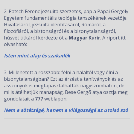
2. Patsch Ferenc jezsuita szerzetes, pap a Pápai Gergely
Egyetem fundamentális teológia tanszékének vezetője.
Hivatásáról, jezsuita identitásáról, Rómáról, a
filozófiáról, a biztonságról és a bizonytalanságról,
húsvét titkáról kérdezte őt a
Magyar Kurír
. A riport itt
olvasható:
Isten mint alap és szakadék
3. Mi lehetett a rosszabb: félni a haláltól vagy élni a
bizonytalanságban? Ezt az érzést a tanítványok és az
asszonyok is megtapasztalhatták nagyszombaton, de
mi is átélhetjük manapság. Bese Gergő atya osztja meg
gondolatait a
777
weblapon:
Nem a sötétségé, hanem a világosságé az utolsó szó