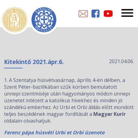
Kitekintő 2021.ápr.6.
2021.04.06.
1. A Szentatya húsvétvasárnap, április 4-én délben, a
Szent Péter-bazilikában szűk körben bemutatott
ünnepi szentmiséje után hagyományos módon ünnepi
üzenetet intézett a katolikus hívekhez és minden jó
szándékú emberhez. Az Urbi et Orbi áldás előtt mondott
teljes beszédének magyar fordítását a
Magyar Kurír
oldalain olvashatjuk:
Ferenc pápa húsvéti Urbi et Orbi üzenete